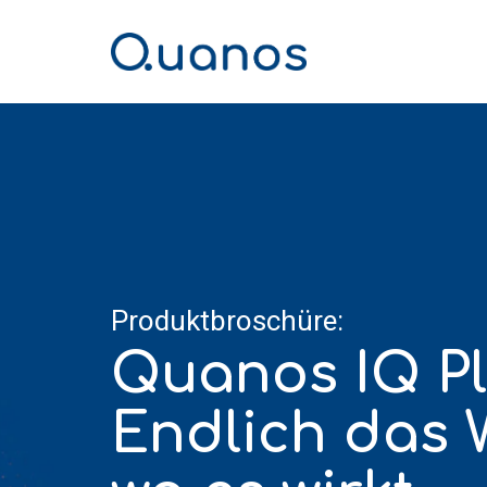
Skip
to
the
main
content.
Produktbroschüre:
Quanos IQ Pl
Endlich das 