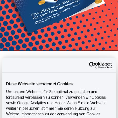
Kommt eine Monetarisierung
von
Daten für Sie in Frage?
Diese Webseite verwendet Cookies
Um unsere Webseite für Sie optimal zu gestalten und
fortlaufend verbessern zu können, verwenden wir Cookies
Mit dieser Checkliste finden Sie es
sowie Google Analytics und Hotjar. Wenn Sie die Webseite
heraus:
weiterhin besuchen, stimmen Sie deren Nutzung zu.
Weitere Informationen zu der Verwendung von Cookies