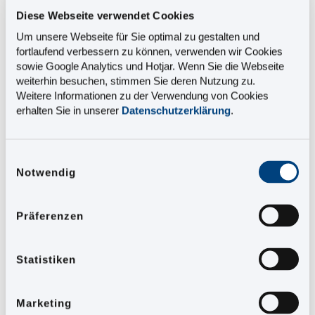
EPLAN intelligent mit
Diese Webseite verwendet Cookies
Ersatzteilinformationen
Um unsere Webseite für Sie optimal zu gestalten und
verlinkt?
fortlaufend verbessern zu können, verwenden wir Cookies
sowie Google Analytics und Hotjar. Wenn Sie die Webseite
weiterhin besuchen, stimmen Sie deren Nutzung zu.
Dieses Fact Sheet verrät Ihnen:
Weitere Informationen zu der Verwendung von Cookies
erhalten Sie in unserer
Datenschutzerklärung
.
Wie Sie vollautomatisiert Elektro-, Pneumatik-
Einwilligungsauswahl
und Hydraulikpläne aus EPLAN in unser
Notwendig
Service-Informationssystem integrieren
können
Präferenzen
Wie Sie Mechanik und Elektronik verknüpfen
und so EIN System für alle Anwendungsfälle
schaffen
Statistiken
Wie Sie eine Bestellung von Elektronikteilen
direkt über den Schaltplan ermöglichen
Marketing