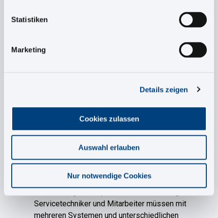
Servicetechniker müssen im Einsatz schnell das
Statistiken
richtige Ersatzteil identifizieren und bestellen. Oft
führen unklare Stücklisten oder manuelle
Abstimmungen zu Fehlbestellungen und längeren
Marketing
Stillstandzeiten. Wie kann man das vermeiden?
Stillstand der Maschine:
Details zeigen
Eine Maschine steht still – der
Produktionsprozess ist unterbrochen. Der
Servicetechniker benötigt dringend technische
Cookies zulassen
Dokumentationen, Anleitungen und Stücklisten,
um den Fehler zu beheben. Oft sind diese
Auswahl erlauben
Informationen jedoch schwer auffindbar oder
verstreut in verschiedenen Systemen. Wir haben
die Lösung!
Nur notwendige Cookies
Mehrere Systeme, ineffiziente
Nutzung:
Servicetechniker und Mitarbeiter müssen mit
mehreren Systemen und unterschiedlichen