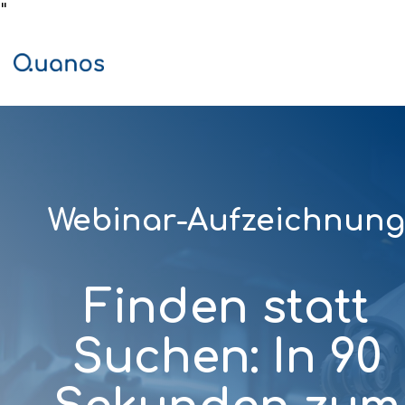
"
Skip
to
the
Tog
main
Me
content.
Webinar-Aufzeichnung
Finden statt
Suchen: In 90