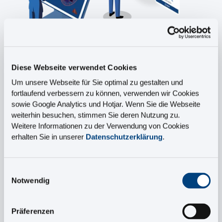
Diese Webseite verwendet Cookies
Um unsere Webseite für Sie optimal zu gestalten und
Diese Use-Cases
fortlaufend verbessern zu können, verwenden wir Cookies
sowie Google Analytics und Hotjar. Wenn Sie die Webseite
zeigen wir Ihnen:
weiterhin besuchen, stimmen Sie deren Nutzung zu.
Weitere Informationen zu der Verwendung von Cookies
erhalten Sie in unserer
Datenschutzerklärung
.
In Sekundenschnelle die richtigen Ersatzteile
finden:
Einwilligungsauswahl
Ein Servicetechniker steht vor einer defekten
Notwendig
Maschine und muss das passende Ersatzteil
finden. Doch wie sieht die Lösung aus?
Präferenzen
Vermeidung von Fehlbestellungen: