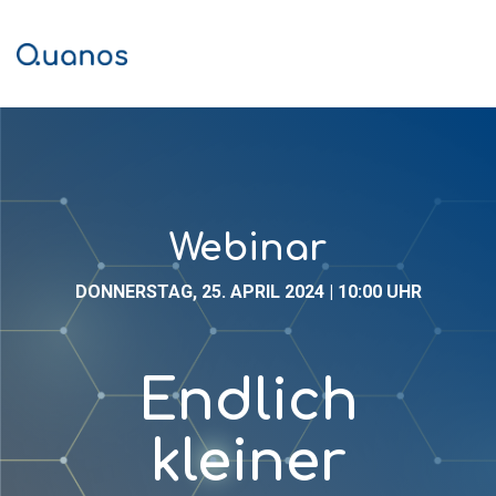
Skip
to
the
Tog
main
Me
content.
Webinar
DONNERSTAG, 25. APRIL 2024 | 10:00 UHR
Endlich
kleiner