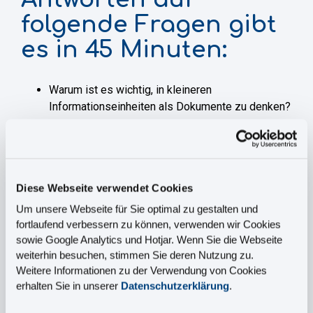
folgende Fragen gibt
es in 45 Minuten:
Warum ist es wichtig, in kleineren
Informationseinheiten als Dokumente zu denken?
Wie entstehen diese Informationseinheiten?
Warum ist das wichtig für moderne
Anwendungsfälle wie Content Delivery?
Diese Webseite verwendet Cookies
Um unsere Webseite für Sie optimal zu gestalten und
fortlaufend verbessern zu können, verwenden wir Cookies
DAS WEBINAR RICHTET SICH
sowie Google Analytics und Hotjar. Wenn Sie die Webseite
weiterhin besuchen, stimmen Sie deren Nutzung zu.
AN:
Weitere Informationen zu der Verwendung von Cookies
erhalten Sie in unserer
Datenschutzerklärung
.
Technische Redakteur:innen, Abteilungsleiter:innen
Technische Kommunikation,