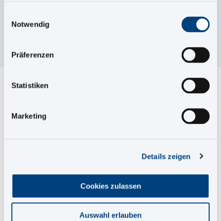
Informationsentwickler:innen
Einwilligungsauswahl
Notwendig
Fortgeschrittene Kenntnisse der
Informationsentwicklung
Präferenzen
Das ist Ihr Speaker:
Statistiken
Marketing
Details zeigen
Cookies zulassen
Auswahl erlauben