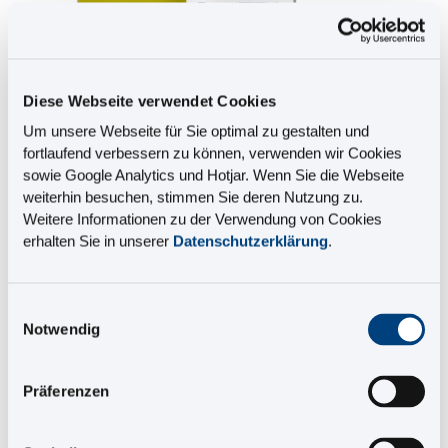
Diese Webseite verwendet Cookies
Um unsere Webseite für Sie optimal zu gestalten und
fortlaufend verbessern zu können, verwenden wir Cookies
sowie Google Analytics und Hotjar. Wenn Sie die Webseite
weiterhin besuchen, stimmen Sie deren Nutzung zu.
Werfen Sie einen Blick
Weitere Informationen zu der Verwendung von Cookies
ins Paper!
erhalten Sie in unserer
Datenschutzerklärung
.
Durch Klick auf das Bild erhalten Sie einen Einblick in
die ersten 3 Seiten des White Papers.
Einwilligungsauswahl
Notwendig
Sie möchten das gesamte Paper lesen?
Dann füllen Sie einfach untenstehendes Formular
aus
Präferenzen
und erhalten Sie das White Paper per E-Mail.