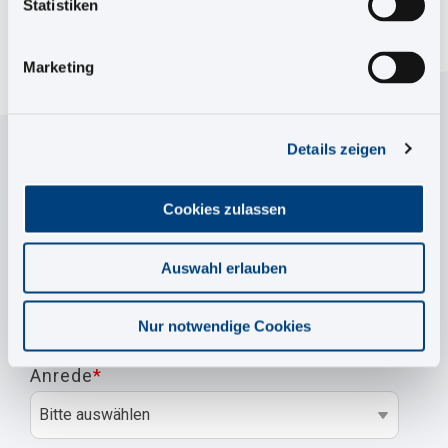
Statistiken
Marketing
Details zeigen
Fordern Sie das
Whitepaper jetzt an!
Cookies zulassen
Einfach untenstehendes Formular ausfüllen und schon
Auswahl erlauben
landet der Download-Link in Ihrem Postfach.
Nur notwendige Cookies
Anrede
*