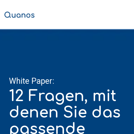
Skip
to
the
Tog
main
Me
content.
White Paper:
12 Fragen, mit
denen Sie das
passende