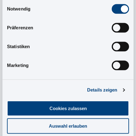
Einwilligungsauswahl
Notwendig
Last Name
*
Präferenzen
Email
*
Statistiken
Marketing
Company
*
Details zeigen
Job Function
*
Cookies zulassen
Position
*
Auswahl erlauben