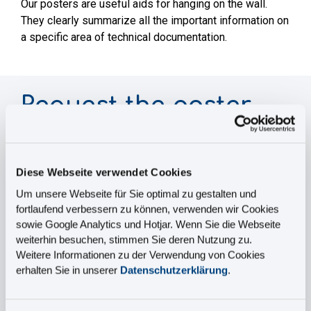
Our posters are useful aids for hanging on the wall.
They clearly summarize all the important information on
a specific area of technical documentation.
Request the poster
now!
Simply fill out the form below and the download link will
Diese Webseite verwendet Cookies
land in your mailbox.
Um unsere Webseite für Sie optimal zu gestalten und
fortlaufend verbessern zu können, verwenden wir Cookies
sowie Google Analytics und Hotjar. Wenn Sie die Webseite
Salutation
*
weiterhin besuchen, stimmen Sie deren Nutzung zu.
Weitere Informationen zu der Verwendung von Cookies
erhalten Sie in unserer
Datenschutzerklärung
.
First Name
*