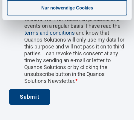
Yes, Quanos Solutions may store the data
Nur notwendige Cookies
I have entered in order to contact me and
to send me information on products and
events on a regular basis. I have read the
terms and conditions
and know that
Quanos Solutions will only use my data for
this purpose and will not pass it on to third
parties. I can revoke this consent at any
time by sending an e-mail or letter to
Quanos Solutions or by clicking the
unsubscribe button in the Quanos
Solutions Newsletter.
*