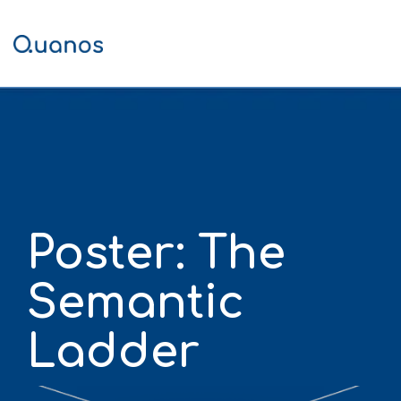
Skip
to
the
Tog
main
Me
content.
Poster: The
Semantic
Ladder