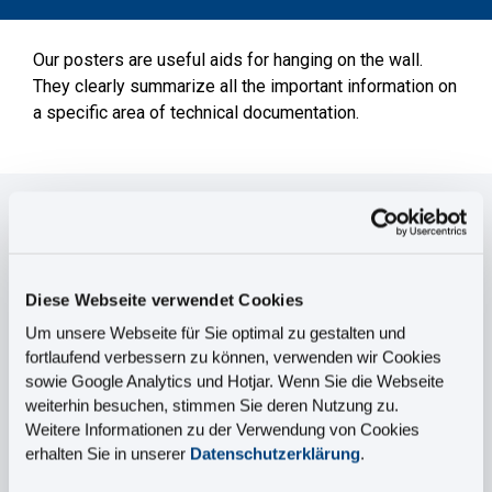
Our posters are useful aids for hanging on the wall.
They clearly summarize all the important information on
a specific area of technical documentation.
Request the poster
now!
Diese Webseite verwendet Cookies
Simply fill out the form below and the download link will
land in your mailbox.
Um unsere Webseite für Sie optimal zu gestalten und
fortlaufend verbessern zu können, verwenden wir Cookies
sowie Google Analytics und Hotjar. Wenn Sie die Webseite
weiterhin besuchen, stimmen Sie deren Nutzung zu.
Weitere Informationen zu der Verwendung von Cookies
Salutation
*
erhalten Sie in unserer
Datenschutzerklärung
.