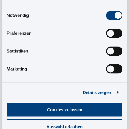
First Name
*
Einwilligungsauswahl
Notwendig
Last Name
*
Präferenzen
Statistiken
Email
*
Marketing
Company
*
Details zeigen
Job Function
*
Cookies zulassen
Position
*
Auswahl erlauben